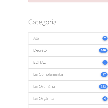
Categoria
Ata
2
Decreto
148
EDITAL
1
Lei Complementar
17
Lei Ordinária
322
Lei Orgânica
4