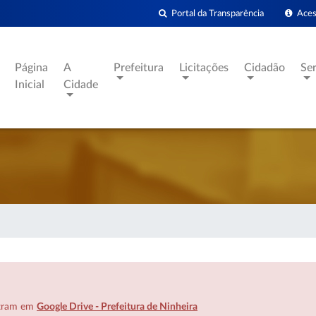
Portal da Transparência
Acess
Página
A
Prefeitura
Licitações
Cidadão
Se
Inicial
Cidade
ntram em
Google Drive - Prefeitura de Ninheira