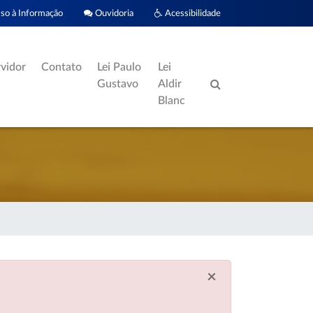
o à Informação
Ouvidoria
Acessibilidade
rvidor
Contato
Lei Paulo
Lei
Gustavo
Aldir
Blanc
×