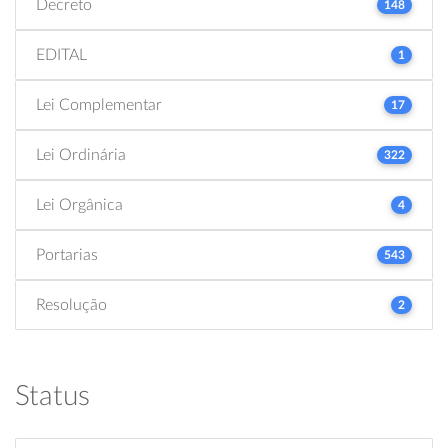
Decreto
148
EDITAL
1
Lei Complementar
17
Lei Ordinária
322
Lei Orgânica
4
Portarias
543
Resolução
2
Status