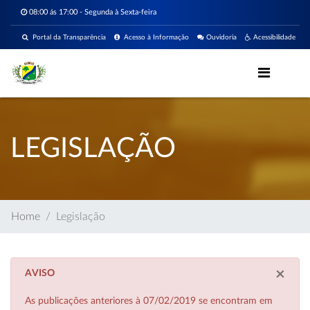
08:00 ás 17:00 - Segunda à Sexta-feira
Portal da Transparência
Acesso à Informação
Ouvidoria
Acessibilidade
LEGISLAÇÃO
Home
Legislação
×
AVISO
As publicações anteriores à 07/02/2019 se encontram em