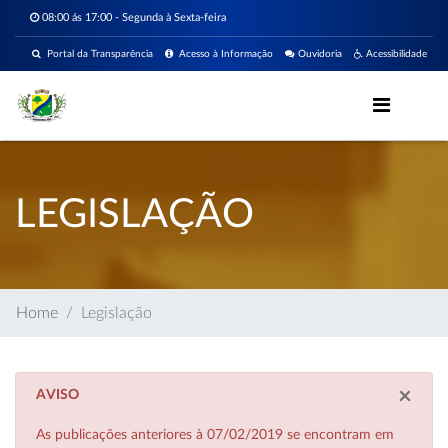
08:00 ás 17:00 - Segunda à Sexta-feira
Portal da Transparência
Acesso à Informação
Ouvidoria
Acessibilidade
LEGISLAÇÃO
Home
Legislação
×
AVISO
As publicações anteriores à 07/02/2019 se encontram em