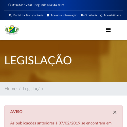
08:00 ás 17:00 - Segunda à Sexta-feira
Portal da Transparência
Acesso à Informação
Ouvidoria
Acessibilidade
LEGISLAÇÃO
Home
Legislação
×
AVISO
As publicações anteriores à 07/02/2019 se encontram em