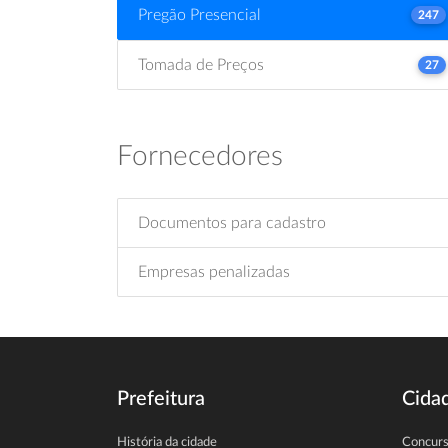
Pregão Presencial
247
Tomada de Preços
27
Fornecedores
Documentos para cadastro
Empresas penalizadas
Prefeitura
Cida
História da cidade
Concur