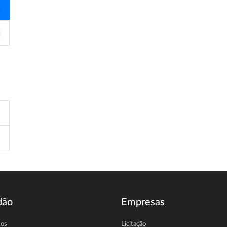
dão
Empresas
sos
Licitação