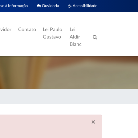
o à Informação
Ouvidoria
Acessibilidade
rvidor
Contato
Lei Paulo
Lei
Gustavo
Aldir
Blanc
×