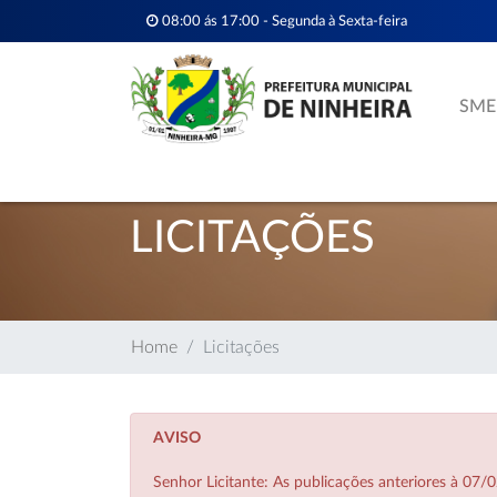
08:00 ás 17:00 - Segunda à Sexta-feira
SME
LICITAÇÕES
Home
Licitações
AVISO
Senhor Licitante: As publicações anteriores à 0