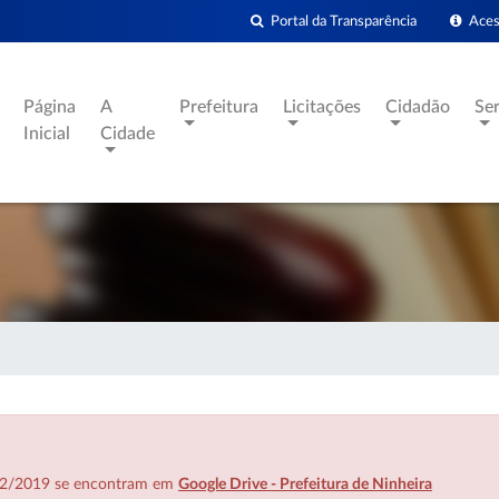
Portal da Transparência
Acess
Página
A
Prefeitura
Licitações
Cidadão
Se
Inicial
Cidade
7/02/2019 se encontram em
Google Drive - Prefeitura de Ninheira