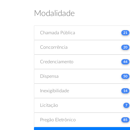
Modalidade
Chamada Pública
21
Concorrência
20
Credenciamento
44
Dispensa
50
Inexigibilidade
14
Licitação
7
Pregão Eletrônico
85