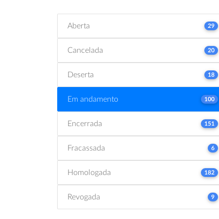
Aberta
29
Cancelada
20
Deserta
18
Em andamento
100
Encerrada
151
Fracassada
6
Homologada
182
Revogada
9