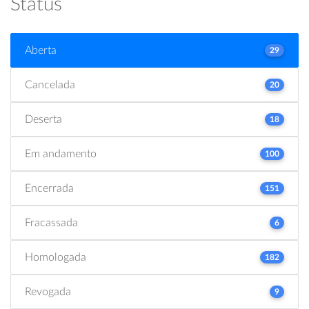
Status
Aberta
29
Cancelada
20
Deserta
18
Em andamento
100
Encerrada
151
Fracassada
6
Homologada
182
Revogada
9