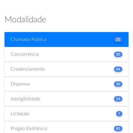
Modalidade
Chamada Pública
21
Concorrência
20
Credenciamento
44
Dispensa
50
Inexigibilidade
14
Licitação
7
Pregão Eletrônico
85