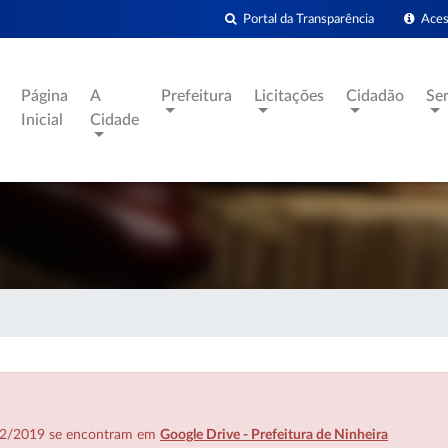
Portal da Transparência
Acess
Página
A
Prefeitura
Licitações
Cidadão
Se
Inicial
Cidade
7/02/2019 se encontram em
Google Drive - Prefeitura de Ninheira