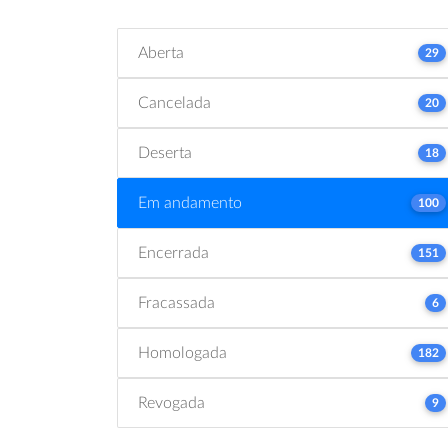
Aberta
29
Cancelada
20
Deserta
18
Em andamento
100
Encerrada
151
Fracassada
6
Homologada
182
Revogada
9