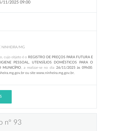
6/11/2025 09:00
E NINHEIRA/MG
ão, cujo objeto é o
REGISTRO DE PREÇOS PARA FUTURA E
IGIENE PESSOAL, UTENSÍLIOS DOMÉSTICOS PARA O
 MUNICÍPIO
,
a realizar-se no dia
26/11/2025
às 09h00
.
inheira.mg.gov.br ou site www.ninheira.mg.gov.br
.
S
o nº 93