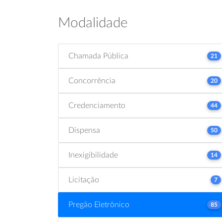
Modalidade
Chamada Pública
21
Concorrência
20
Credenciamento
44
Dispensa
50
Inexigibilidade
14
Licitação
7
Pregão Eletrônico
85