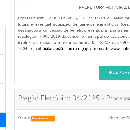
PREFEITURA MUNICIPAL 
Processo adm. lic. n° 099/2025, P.E. n° 037/2025. aviso de 
futura e eventual
aquisição de gêneros alimentícios (cest
destinados à concessão de
benefício eventual
a famílias em
resolução nº 006/2019 do conselho municipal de assistênci
diretrizes do suas, a realizar-se no dia 05/12/2025 às 09h0
1004, e-mail
: licitacao@ninheira.mg.gov.br ou site www.ninh
DETALHE
Pregão Eletrônico 36/2025 - Process
Status:
Abertura:
0
Em andamento