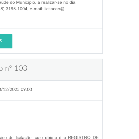
aúde do Município
, a realizar-se no dia
38) 3195-1004, e-mail: licitacao@
S
o nº 103
0/12/2025 09:00
so de licitação, cujo objeto é o REGISTRO DE