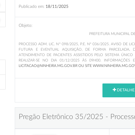
Publicado em:
18/11/2025
Objeto:
PREFEITURA MUNICIPAL D
PROCESSO ADM. LIC. N° 098/2025, P.E. N° 036/2025. AVISO DE 
FUTURA E EVENTUAL AQUISIÇÃO, DE FORMA PARCELADA, D
ATENDIMENTO DE PACIENTES ASSISTIDOS PELO SISTEMA ÚNICO
REALIZAR-SE NO DIA 01/12/2025
ÀS 09H00. INFORMAÇÕES E C
LICITACAO@NINHEIRA.MG.GOV.BR OU SITE WWW.NINHEIRA.MG.GO
DETALHE
Pregão Eletrônico 35/2025 - Process