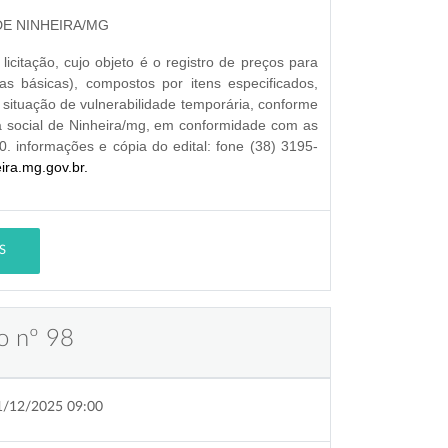
DE NINHEIRA/MG
licitação, cujo objeto é o registro de preços para
as básicas)
, compostos por itens especificados,
 situação de vulnerabilidade temporária, conforme
a social de Ninheira/mg, em conformidade com as
0. informações e cópia do edital: fone (38) 3195-
eira.mg.gov.br.
S
o nº 98
1/12/2025 09:00