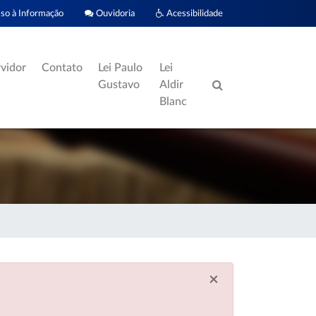
o à Informação
Ouvidoria
Acessibilidade
rvidor
Contato
Lei Paulo
Lei
Gustavo
Aldir
Blanc
×