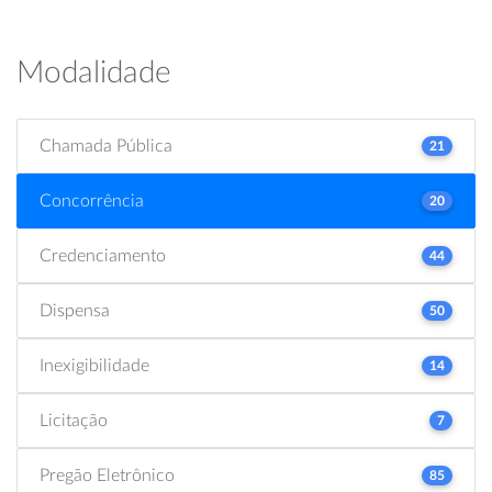
Modalidade
Chamada Pública
21
Concorrência
20
Credenciamento
44
Dispensa
50
Inexigibilidade
14
Licitação
7
Pregão Eletrônico
85