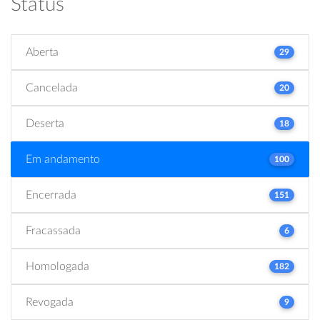
Status
Aberta
29
Cancelada
20
Deserta
18
Em andamento
100
Encerrada
151
Fracassada
6
Homologada
182
Revogada
9