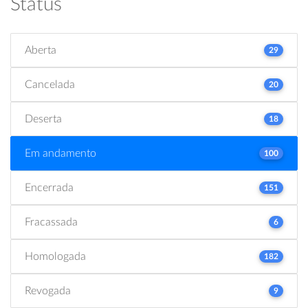
Status
Aberta
29
Cancelada
20
Deserta
18
Em andamento
100
Encerrada
151
Fracassada
6
Homologada
182
Revogada
9