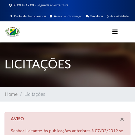
08:00 ás 17:00 - Segunda à Sexta-feira
Portal da Transparência
Acesso à Informação
Ouvidoria
Acessibilidade
LICITAÇÕES
Home
Licitações
×
AVISO
Senhor Licitante: As publicações anteriores à 07/02/2019 se