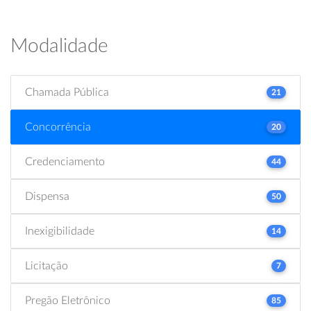
Modalidade
Chamada Pública
21
Concorrência
20
Credenciamento
44
Dispensa
50
Inexigibilidade
14
Licitação
7
Pregão Eletrônico
85