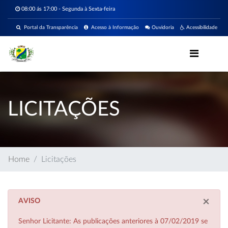
08:00 ás 17:00 - Segunda à Sexta-feira
Portal da Transparência
Acesso à Informação
Ouvidoria
Acessibilidade
LICITAÇÕES
Home
Licitações
×
AVISO
Senhor Licitante: As publicações anteriores à 07/02/2019 se