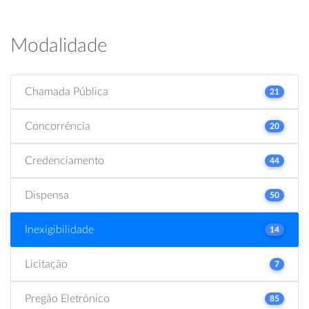
Modalidade
Chamada Pública
21
Concorrência
20
Credenciamento
44
Dispensa
50
Inexigibilidade
14
Licitação
7
Pregão Eletrônico
85