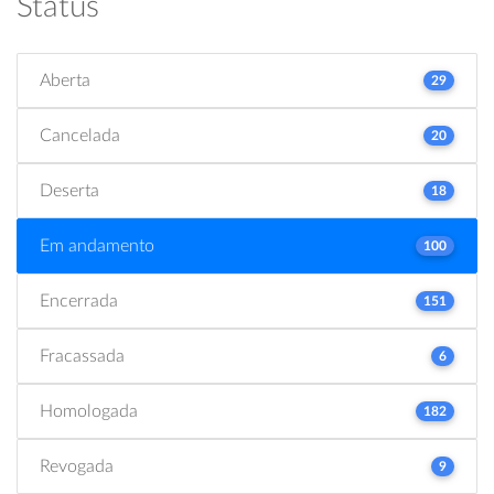
Status
Aberta
29
Cancelada
20
Deserta
18
Em andamento
100
Encerrada
151
Fracassada
6
Homologada
182
Revogada
9