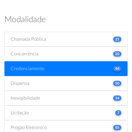
Modalidade
Chamada Pública
21
Concorrência
20
Credenciamento
44
Dispensa
50
Inexigibilidade
14
Licitação
7
Pregão Eletrônico
85