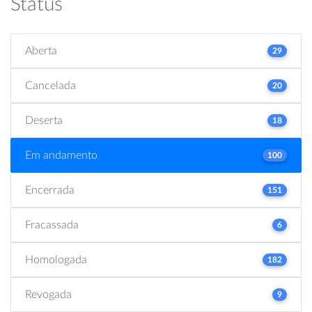
Status
Aberta
29
Cancelada
20
Deserta
18
Em andamento
100
Encerrada
151
Fracassada
6
Homologada
182
Revogada
9