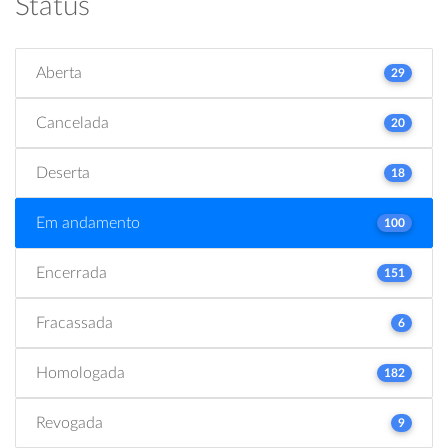
Status
Aberta
29
Cancelada
20
Deserta
18
Em andamento
100
Encerrada
151
Fracassada
6
Homologada
182
Revogada
9