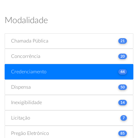
Modalidade
Chamada Pública
21
Concorrência
20
Credenciamento
44
Dispensa
50
Inexigibilidade
14
Licitação
7
Pregão Eletrônico
85