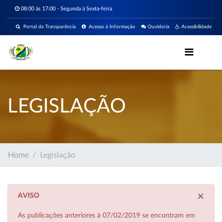
08:00 ás 17:00 - Segunda à Sexta-feira
Portal da Transparência
Acesso à Informação
Ouvidoria
Acessibilidade
LEGISLAÇÃO
Home
Legislação
×
AVISO
As publicações anteriores à 07/02/2019 se encontram em