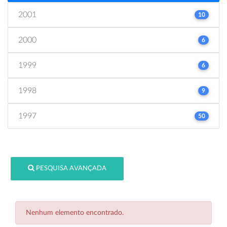
2001
10
2000
6
1999
6
1998
9
1997
50
PESQUISA AVANÇADA
Nenhum elemento encontrado.