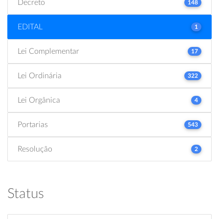
Decreto
148
EDITAL
1
Lei Complementar
17
Lei Ordinária
322
Lei Orgânica
4
Portarias
543
Resolução
2
Status