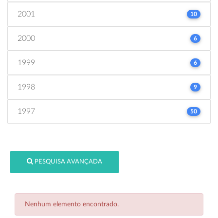
2001
10
2000
6
1999
6
1998
9
1997
50
PESQUISA AVANÇADA
Nenhum elemento encontrado.