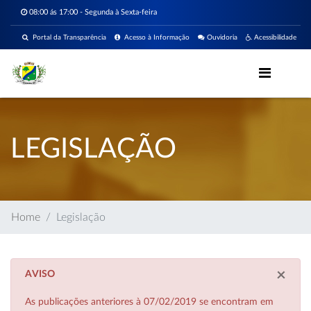
08:00 ás 17:00 - Segunda à Sexta-feira
Portal da Transparência
Acesso à Informação
Ouvidoria
Acessibilidade
LEGISLAÇÃO
Home
Legislação
×
AVISO
As publicações anteriores à 07/02/2019 se encontram em