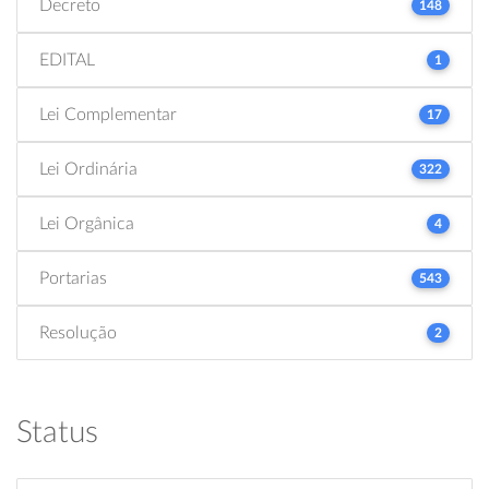
Decreto
148
EDITAL
1
Lei Complementar
17
Lei Ordinária
322
Lei Orgânica
4
Portarias
543
Resolução
2
Status