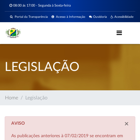
08:00 ás 17:00 - Segunda à Sexta-feira
Portal da Transparência
Acesso à Informação
Ouvidoria
Acessibilidade
LEGISLAÇÃO
Home
Legislação
×
AVISO
As publicações anteriores à 07/02/2019 se encontram em