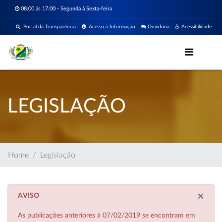
08:00 ás 17:00 - Segunda à Sexta-feira
Portal da Transparência
Acesso à Informação
Ouvidoria
Acessibilidade
LEGISLAÇÃO
Home
Legislação
×
AVISO
As publicações anteriores à 07/02/2019 se encontram em