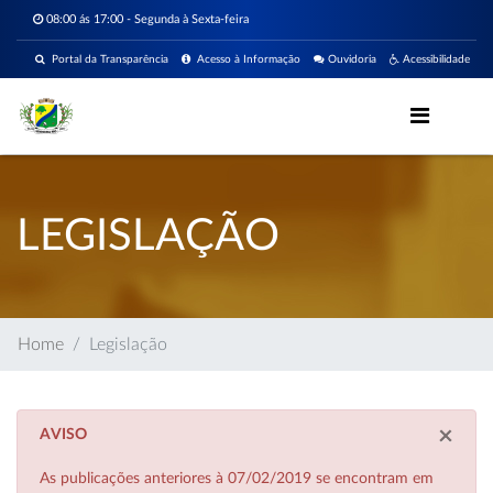
08:00 ás 17:00 - Segunda à Sexta-feira
Portal da Transparência
Acesso à Informação
Ouvidoria
Acessibilidade
LEGISLAÇÃO
Home
Legislação
×
AVISO
As publicações anteriores à 07/02/2019 se encontram em