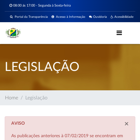
08:00 ás 17:00 - Segunda à Sexta-feira
Portal da Transparência
Acesso à Informação
Ouvidoria
Acessibilidade
LEGISLAÇÃO
Home
Legislação
×
AVISO
As publicações anteriores à 07/02/2019 se encontram em