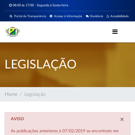
08:00 ás 17:00 - Segunda à Sexta-feira
Portal da Transparência
Acesso à Informação
Ouvidoria
Acessibilidade
LEGISLAÇÃO
Home
Legislação
×
AVISO
As publicações anteriores à 07/02/2019 se encontram em