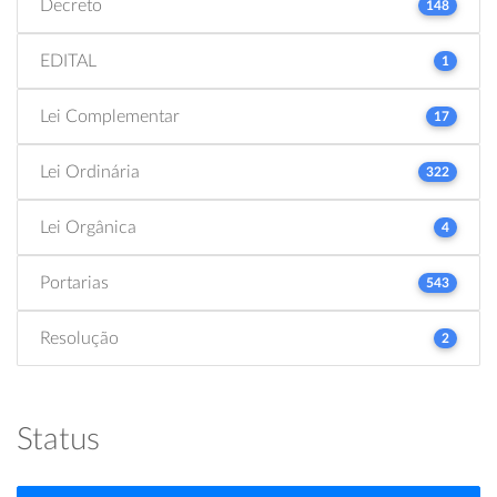
Decreto
148
EDITAL
1
Lei Complementar
17
Lei Ordinária
322
Lei Orgânica
4
Portarias
543
Resolução
2
Status