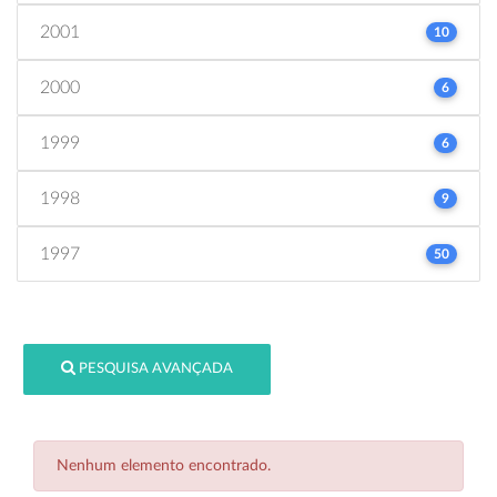
2001
10
2000
6
1999
6
1998
9
1997
50
PESQUISA AVANÇADA
Nenhum elemento encontrado.