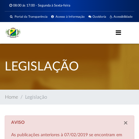
08:00 ás 17:00 - Segunda à Sexta-feira
Portal da Transparência
Acesso à Informação
Ouvidoria
Acessibilidade
LEGISLAÇÃO
Home
Legislação
×
AVISO
As publicações anteriores à 07/02/2019 se encontram em