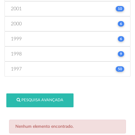
2001
10
2000
6
1999
6
1998
9
1997
50
PESQUISA AVANÇADA
Nenhum elemento encontrado.