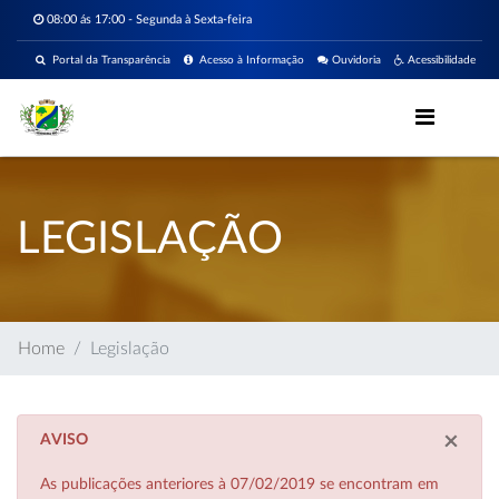
08:00 ás 17:00 - Segunda à Sexta-feira
Portal da Transparência
Acesso à Informação
Ouvidoria
Acessibilidade
LEGISLAÇÃO
Home
Legislação
×
AVISO
As publicações anteriores à 07/02/2019 se encontram em