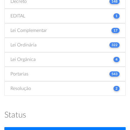
Decreto
148
EDITAL
1
Lei Complementar
17
Lei Ordinária
322
Lei Orgânica
4
Portarias
543
Resolução
2
Status