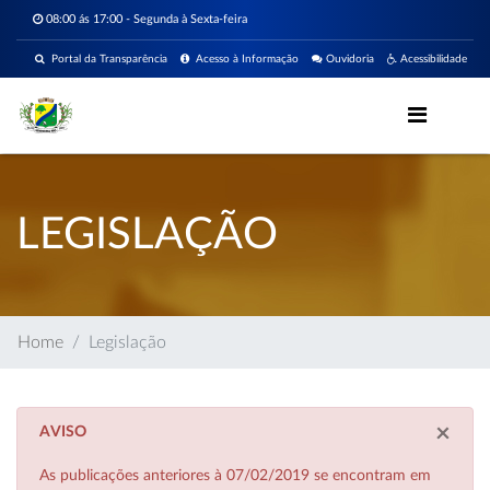
08:00 ás 17:00 - Segunda à Sexta-feira
Portal da Transparência
Acesso à Informação
Ouvidoria
Acessibilidade
LEGISLAÇÃO
Home
Legislação
×
AVISO
As publicações anteriores à 07/02/2019 se encontram em