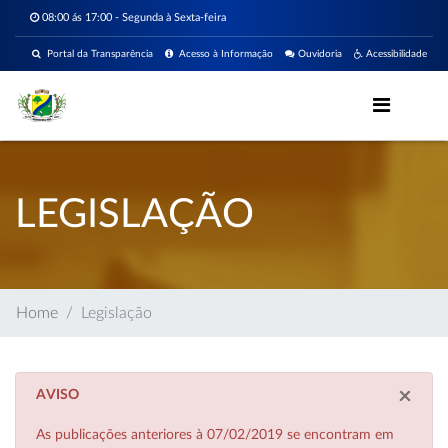
08:00 ás 17:00 - Segunda à Sexta-feira
Portal da Transparência
Acesso à Informação
Ouvidoria
Acessibilidade
LEGISLAÇÃO
Home
Legislação
×
AVISO
As publicações anteriores à 07/02/2019 se encontram em