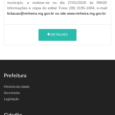
município, a realizar-se no dia 27/01/2026 às 09h00.
Informações e cópia do edital: Fone (38) 3195-1004, e-mail
:
licitacao@ninheira.mg.gov.br ou site www.ninheira.mg.gov.br.
DETALHES
Prefeitura
História da cidade
Secretarias
Legislação