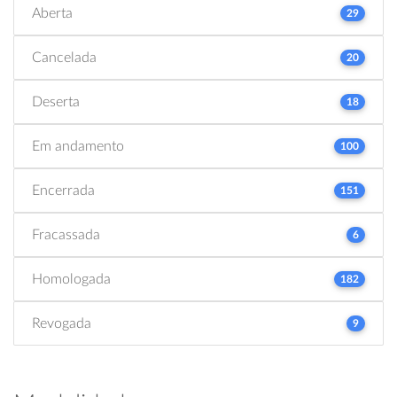
Aberta
29
Cancelada
20
Deserta
18
Em andamento
100
Encerrada
151
Fracassada
6
Homologada
182
Revogada
9