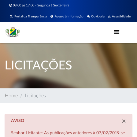
08:00 ás 17:00 - Segunda à Sexta-feira
Portal da Transparência
Acesso à Informação
Ouvidoria
Acessibilidade
LICITAÇÕES
Home
Licitações
×
AVISO
Senhor Licitante: As publicações anteriores à 07/02/2019 se