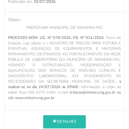
Publicado em:
10/07/2026
Objeto:
PREFEITURA MUNICIPAL DE NINHEIRA/MG
PROCESSO ADM. LIC. N° 078/2026, P.E. N° 016/2026
. Aviso de
licitação, cujo objeto é o REGISTRO DE PREÇOS PARA FUTURA E
EVENTUAL AQUISIÇÃO DE EQUIPAMENTOS E MATERIAIS
PERMANENTES DESTINADOS AO FORTALECIMENTO DA REDE
PÚBLICA DE LABORATÓRIO DO MUNICÍPIO DE NINHEIRA/MG,
VISANDO À ESTRUTURAÇÃO, MODERNIZAÇÃO E
QUALIFICAÇÃO DOS SERVIÇOS DE ANÁLISES CLÍNICAS E
DIAGNÓSTICO LABORATORIAL, EM ATENDIMENTO ÀS
NECESSIDADES DA SECRETARIA MUNICIPAL DE SAÚDE.
, a
realizar-se no dia 24/07/2026 às 09h00
. Informações e cópia do
edital: Fone (38) 3195-1004, e-mail
: licitacao@ninheira.mg.gov.br ou
site www.ninheira.mg.gov.br.
DETALHES