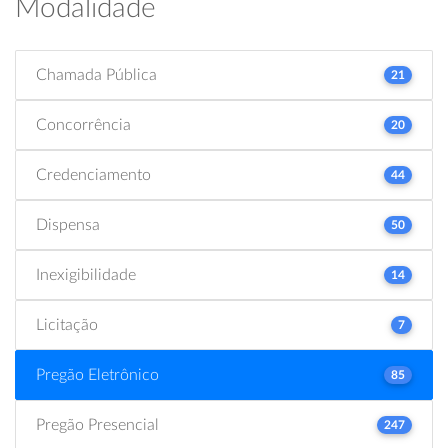
Modalidade
Chamada Pública
21
Concorrência
20
Credenciamento
44
Dispensa
50
Inexigibilidade
14
Licitação
7
Pregão Eletrônico
85
Pregão Presencial
247