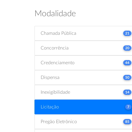
Modalidade
Chamada Pública
21
Concorrência
20
Credenciamento
44
Dispensa
50
Inexigibilidade
14
Licitação
7
Pregão Eletrônico
85