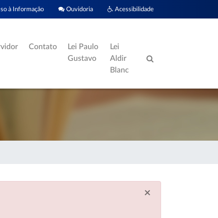
o à Informação
Ouvidoria
Acessibilidade
rvidor
Contato
Lei Paulo
Lei
Gustavo
Aldir
Blanc
×