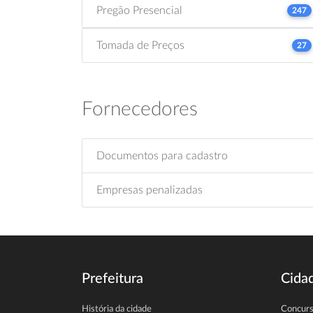
Pregão Presencial
247
Tomada de Preços
27
Fornecedores
Documentos para cadastro
Empresas penalizadas
Prefeitura
Cida
História da cidade
Concur