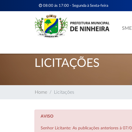
08:00 ás 17:00 - Segunda à Sexta-feira
SME
LICITAÇÕES
Home
Licitações
AVISO
Senhor Licitante: As publicações anteriores à 0