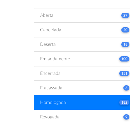
Aberta
29
Cancelada
20
Deserta
18
Em andamento
100
Encerrada
151
Fracassada
6
Homologada
182
Revogada
9