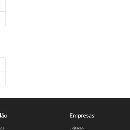
dão
Empresas
sos
Licitação