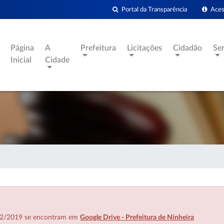
Portal da Transparência
Acess
Página
A
Prefeitura
Licitações
Cidadão
Se
Inicial
Cidade
7/02/2019 se encontram em
Google Drive - Prefeitura de Ninheira