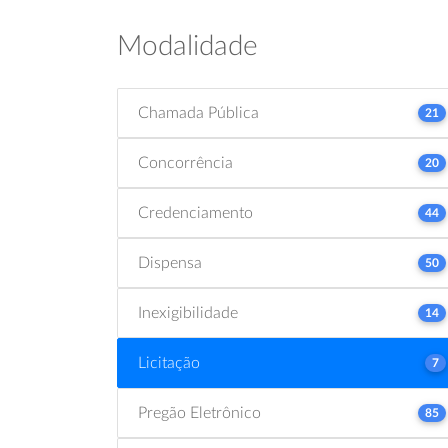
Modalidade
Chamada Pública
21
Concorrência
20
Credenciamento
44
Dispensa
50
Inexigibilidade
14
Licitação
7
Pregão Eletrônico
85