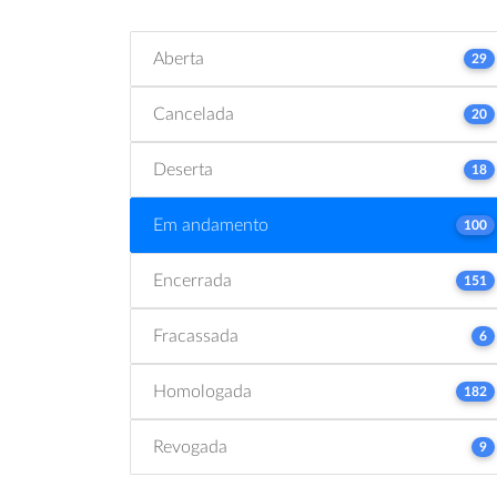
Aberta
29
Cancelada
20
Deserta
18
Em andamento
100
Encerrada
151
Fracassada
6
Homologada
182
Revogada
9