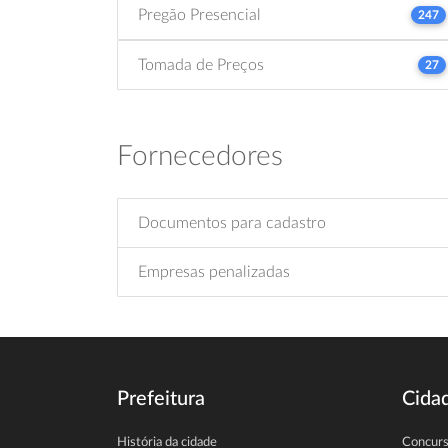
Pregão Presencial
247
Tomada de Preços
27
Fornecedores
Documentos para cadastro
Empresas penalizadas
Prefeitura
Cida
História da cidade
Concur