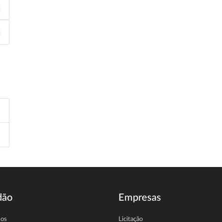
dão
Empresas
sos
Licitação