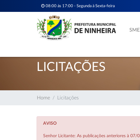
08:00 ás 17:00 - Segunda à Sexta-feira
SME
LICITAÇÕES
Home
Licitações
AVISO
Senhor Licitante: As publicações anteriores à 0