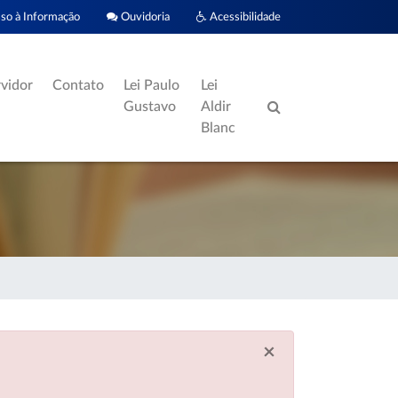
o à Informação
Ouvidoria
Acessibilidade
rvidor
Contato
Lei Paulo
Lei
Gustavo
Aldir
Blanc
×