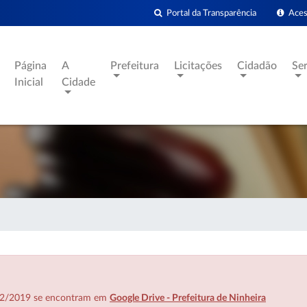
Portal da Transparência
Acess
Página
A
Prefeitura
Licitações
Cidadão
Se
Inicial
Cidade
7/02/2019 se encontram em
Google Drive - Prefeitura de Ninheira