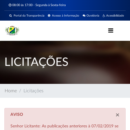
08:00 ás 17:00 - Segunda à Sexta-feira
Portal da Transparência
Acesso à Informação
Ouvidoria
Acessibilidade
LICITAÇÕES
Home
Licitações
×
AVISO
Senhor Licitante: As publicações anteriores à 07/02/2019 se