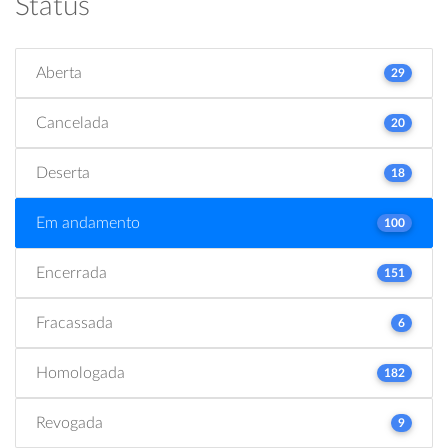
Status
Aberta
29
Cancelada
20
Deserta
18
Em andamento
100
Encerrada
151
Fracassada
6
Homologada
182
Revogada
9