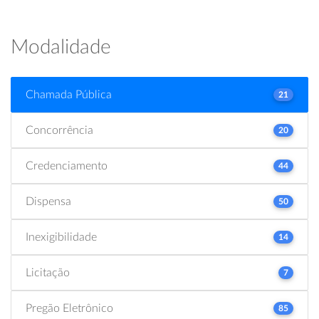
Modalidade
Chamada Pública
21
Concorrência
20
Credenciamento
44
Dispensa
50
Inexigibilidade
14
Licitação
7
Pregão Eletrônico
85