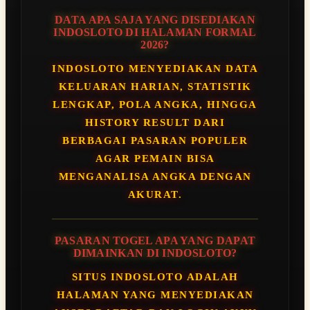
DATA APA SAJA YANG DISEDIAKAN
INDOSLOTO DI HALAMAN FORMAL
2026?
INDOSLOTO MENYEDIAKAN DATA
KELUARAN HARIAN, STATISTIK
LENGKAP, POLA ANGKA, HINGGA
HISTORY RESULT DARI
BERBAGAI PASARAN POPULER
AGAR PEMAIN BISA
MENGANALISA ANGKA DENGAN
AKURAT.
PASARAN TOGEL APA YANG DAPAT
DIMAINKAN DI INDOSLOTO?
SITUS INDOSLOTO ADALAH
HALAMAN YANG MENYEDIAKAN