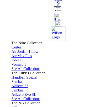
Top Nike Collection
Cortez
Air Jordan 1 Low
Air Max Plus
P-6000
Vomero 5
See All Collections
Top Adidas Collection
Handball Spezial
Samba
Adilette 22
Sambae
Adizero Evo SL
See All Collections
Top NB Collection