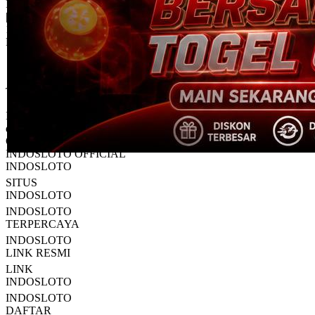
INDOSLOTO TERPERCAYA
|
1876-0LX01893491
Rp. 5.000
4.9
(711.637)
Tulis ulasan
4.5
dari
5
Topi Tanpa Bingkai Futura Wash
bintang,
nilai
Info lebih lanjut
rating
rata-
dalam stok
rata.
Only
%1
left
Read
INDOSLOTO OFFICIAL
13
INDOSLOTO
Reviews.
SITUS
Tautan
halaman
INDOSLOTO
yang
INDOSLOTO
sama.
TERPERCAYA
INDOSLOTO
LINK RESMI
LINK
INDOSLOTO
INDOSLOTO
DAFTAR