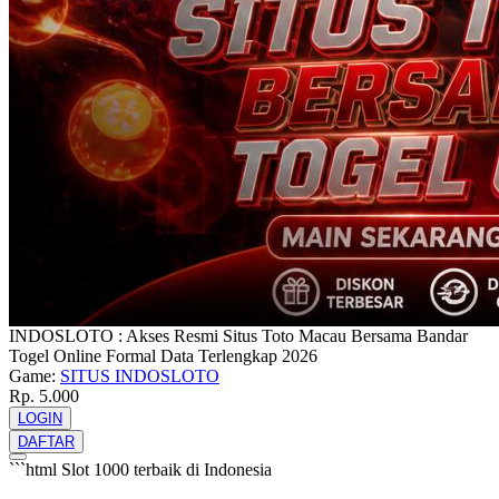
INDOSLOTO : Akses Resmi Situs Toto Macau Bersama Bandar
Togel Online Formal Data Terlengkap 2026
Game:
SITUS INDOSLOTO
Rp. 5.000
LOGIN
DAFTAR
```html
Slot 1000 terbaik di Indonesia