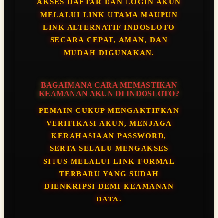
AKSES DAFTAR DAN LOGIN AKUN
MELALUI LINK UTAMA MAUPUN
LINK ALTERNATIF INDOSLOTO
SECARA CEPAT, AMAN, DAN
MUDAH DIGUNAKAN.
BAGAIMANA CARA MEMASTIKAN
KEAMANAN AKUN DI INDOSLOTO?
PEMAIN CUKUP MENGAKTIFKAN
VERIFIKASI AKUN, MENJAGA
KERAHASIAAN PASSWORD,
SERTA SELALU MENGAKSES
SITUS MELALUI LINK FORMAL
TERBARU YANG SUDAH
DIENKRIPSI DEMI KEAMANAN
DATA.