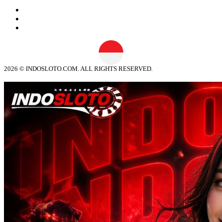
2026 © INDOSLOTO.COM. ALL RIGHTS RESERVED.
© tebuishere