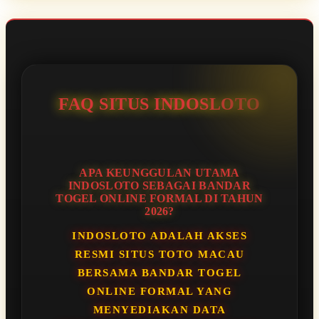
FAQ SITUS INDOSLOTO
APA KEUNGGULAN UTAMA
INDOSLOTO SEBAGAI BANDAR
TOGEL ONLINE FORMAL DI TAHUN
2026?
INDOSLOTO ADALAH AKSES
RESMI SITUS TOTO MACAU
BERSAMA BANDAR TOGEL
ONLINE FORMAL YANG
MENYEDIAKAN DATA