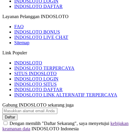
INDOSLOTO LOGIN
INDOSLOTO DAFTAR
Layanan Pelanggan INDOSLOTO
FAQ
INDOSLOTO BONUS
INDOSLOTO LIVE CHAT
Sitemap
Link Populer
INDOSLOTO
INDOSLOTO TERPERCAYA
SITUS INDOSLOTO
INDOSLOTO LOGIN
INDOSLOTO SITUS
INDOSLOTO DAFTAR
INDOSLOTO LINK ALTERNATIF TERPERCAYA
Gabung INDOSLOTO sekarang juga
Daftar
Dengan memilih "Daftar Sekarang", saya menyetujui
kebijakan
keamanan data
INDOSLOTO Indonesia