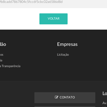
9b8cadd7867804c5fcc6f5cbc02a6586d8d
VOLTAR
dão
Empresas
sos
Licitação
ia
a Transparência
Lo
CONTATO
Av