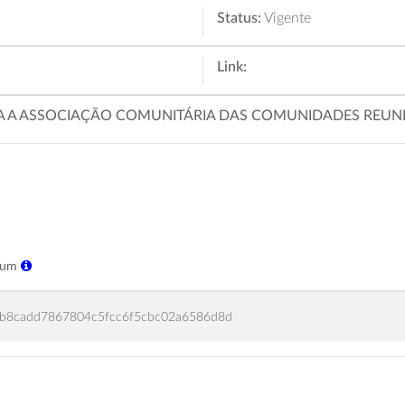
Status:
Vigente
Link:
CA A ASSOCIAÇÃO COMUNITÁRIA DAS COMUNIDADES REUNI
sum
9b8cadd7867804c5fcc6f5cbc02a6586d8d