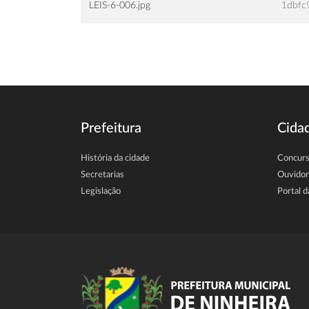
LEIS-6-006.jpg
1dbfc
Prefeitura
Cida
História da cidade
Concur
Secretarias
Ouvidor
Legislação
Portal d