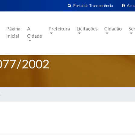
Portal da Transparência
Acess
Página
A
Prefeitura
Licitações
Cidadão
Se
Inicial
Cidade
077/2002
2