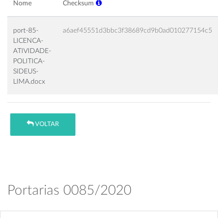
Nome
Checksum
port-85-
a6aef45551d3bbc3f38689cd9b0ad010277154c5
LICENCA-
ATIVIDADE-
POLITICA-
SIDEUS-
LIMA.docx
VOLTAR
Portarias 0085/2020