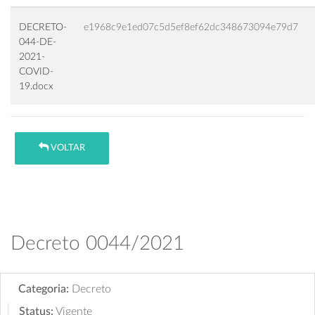
DECRETO-
e1968c9e1ed07c5d5ef8ef62dc348673094e79d7
044-DE-
2021-
COVID-
19.docx
VOLTAR
Decreto 0044/2021
Categoria:
Decreto
Status:
Vigente