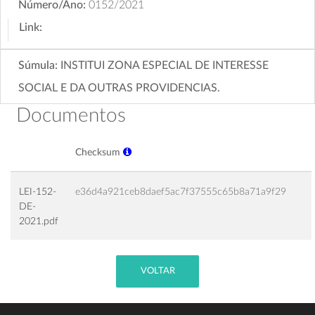
Número/Ano:
0152/2021
Link:
Súmula:
INSTITUI ZONA ESPECIAL DE INTERESSE
SOCIAL E DA OUTRAS PROVIDENCIAS.
Documentos
Checksum
LEI-152-
e36d4a921ceb8daef5ac7f37555c65b8a71a9f29
DE-
2021.pdf
VOLTAR