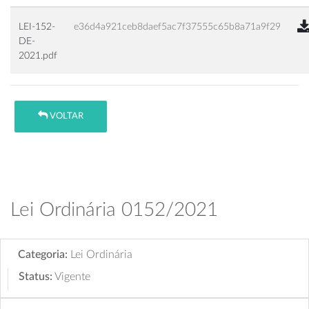
LEI-152-
e36d4a921ceb8daef5ac7f37555c65b8a71a9f29
DE-
2021.pdf
VOLTAR
Lei Ordinária 0152/2021
Categoria:
Lei Ordinária
Status:
Vigente