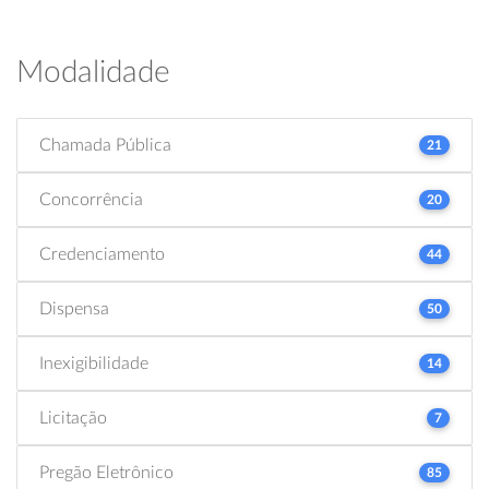
Modalidade
Chamada Pública
21
Concorrência
20
Credenciamento
44
Dispensa
50
Inexigibilidade
14
Licitação
7
Pregão Eletrônico
85