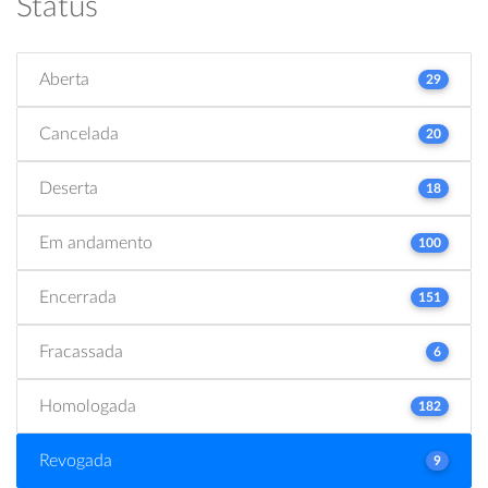
Status
Aberta
29
Cancelada
20
Deserta
18
Em andamento
100
Encerrada
151
Fracassada
6
Homologada
182
Revogada
9