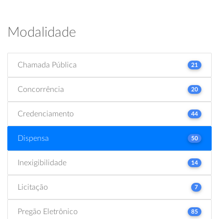
Modalidade
Chamada Pública
21
Concorrência
20
Credenciamento
44
Dispensa
50
Inexigibilidade
14
Licitação
7
Pregão Eletrônico
85