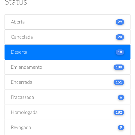
Status
Aberta
29
Cancelada
20
Deserta
18
Em andamento
100
Encerrada
151
Fracassada
6
Homologada
182
Revogada
9