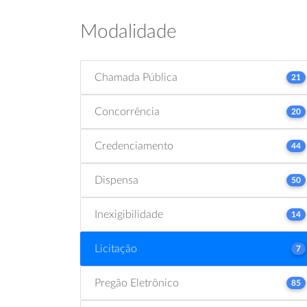
Modalidade
Chamada Pública
21
Concorrência
20
Credenciamento
44
Dispensa
50
Inexigibilidade
14
Licitação
7
Pregão Eletrônico
85