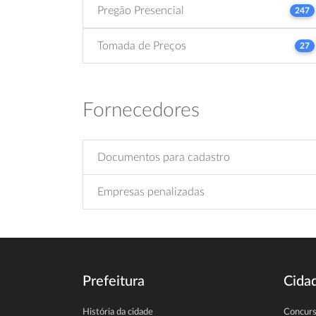
Pregão Presencial
247
Tomada de Preços
27
Fornecedores
Documentos para cadastro
Empresas penalizadas
Prefeitura
Cida
História da cidade
Concur