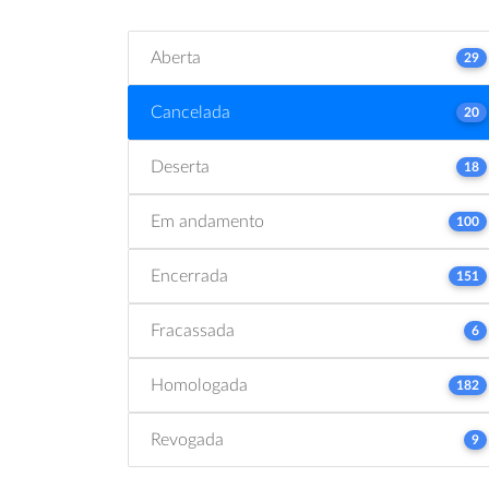
Aberta
29
Cancelada
20
Deserta
18
Em andamento
100
Encerrada
151
Fracassada
6
Homologada
182
Revogada
9