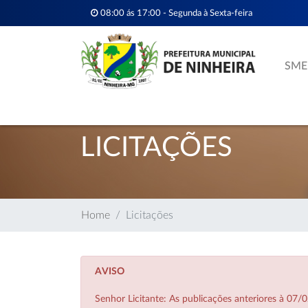
08:00 ás 17:00 - Segunda à Sexta-feira
SME
LICITAÇÕES
Home
Licitações
AVISO
Senhor Licitante: As publicações anteriores à 0