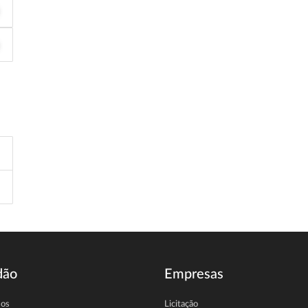
dão
Empresas
sos
Licitação