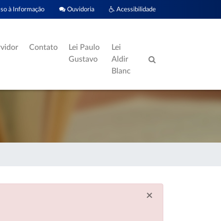
o à Informação
Ouvidoria
Acessibilidade
rvidor
Contato
Lei Paulo
Lei
Gustavo
Aldir
Blanc
×