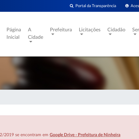
Portal da Transparência
Acess
Página
A
Prefeitura
Licitações
Cidadão
Se
Inicial
Cidade
7/02/2019 se encontram em
Google Drive - Prefeitura de Ninheira