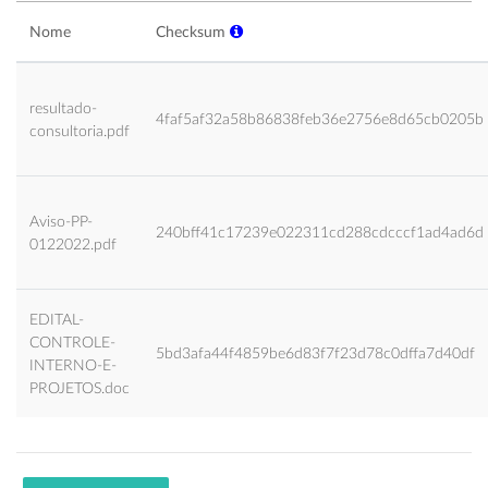
Nome
Checksum
resultado-
4faf5af32a58b86838feb36e2756e8d65cb0205b
consultoria.pdf
Aviso-PP-
240bff41c17239e022311cd288cdcccf1ad4ad6d
0122022.pdf
EDITAL-
CONTROLE-
5bd3afa44f4859be6d83f7f23d78c0dffa7d40df
INTERNO-E-
PROJETOS.doc