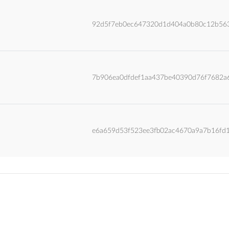
92d5f7eb0ec647320d1d404a0b80c12b56
7b906ea0dfdef1aa437be40390d76f7682a
e6a659d53f523ee3fb02ac4670a9a7b16fd