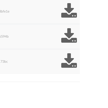
3bfe1e
6594b
173bc