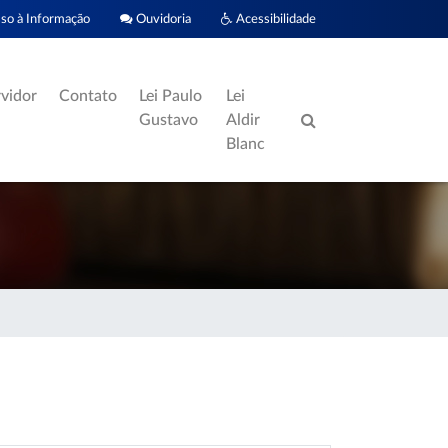
o à Informação
Ouvidoria
Acessibilidade
rvidor
Contato
Lei Paulo
Lei
Gustavo
Aldir
Blanc