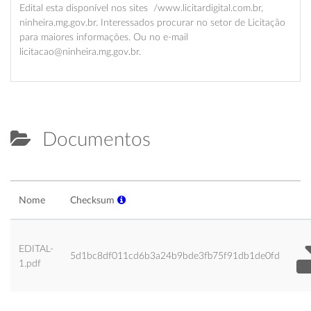
Edital esta disponível nos sites /www.licitardigital.com.br,
ninheira.mg.gov.br. Interessados procurar no setor de Licitação
para maiores informações. Ou no e-mail
licitacao@ninheira.mg.gov.br.
Documentos
Nome
Checksum
EDITAL-
5d1bc8df011cd6b3a24b9bde3fb75f91db1de0fd
1.pdf