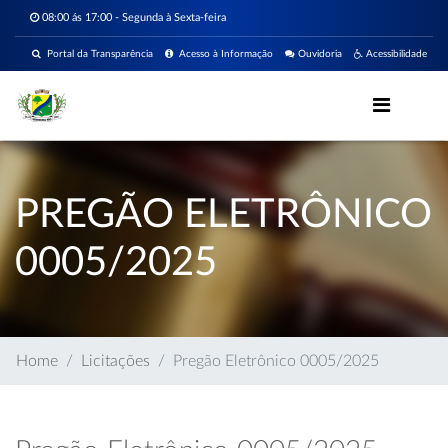
08:00 ás 17:00 - Segunda à Sexta-feira
Portal da Transparência
Acesso à Informação
Ouvidoria
Acessibilidade
PREGÃO ELETRÔNICO
0005/2025
Home
Licitações
Pregão Eletrônico 0005/2025