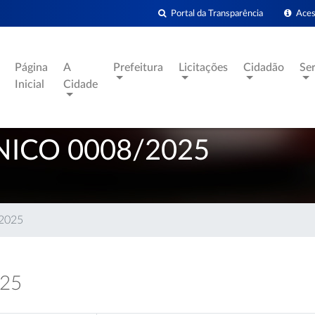
Portal da Transparência
Acess
Página
A
Prefeitura
Licitações
Cidadão
Se
Inicial
Cidade
ICO 0008/2025
/2025
025