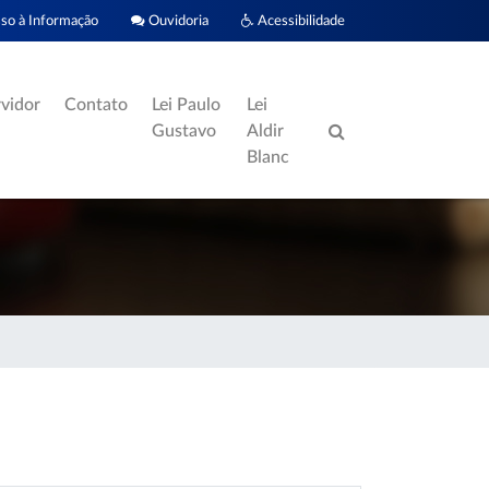
o à Informação
Ouvidoria
Acessibilidade
rvidor
Contato
Lei Paulo
Lei
Gustavo
Aldir
Blanc