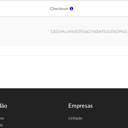
Checksum
1301e9ccef5d53f5ab27600ef53a3563942c
dão
Empresas
sos
Licitação
ia