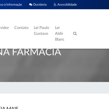
o à Informação
Ouvidoria
Acessibilidade
rvidor
Contato
Lei Paulo
Lei
Gustavo
Aldir
Blanc
NA FARMACIA