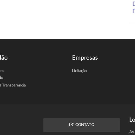
dão
Empresas
sos
Licitação
ia
a Transparência
Lo
CONTATO
Av