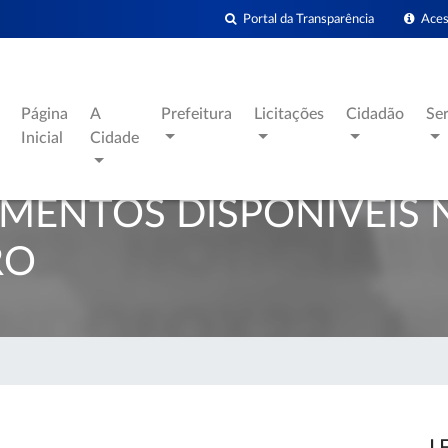
Portal da Transparência
Acess
Página
A
Prefeitura
Licitações
Cidadão
Se
Inicial
Cidade
AMENTOS DISPONÍVEIS 
RO