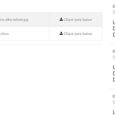
S
os-alka-seltzer.jpg
Clique para baixar
.docx
Clique para baixar
S
S