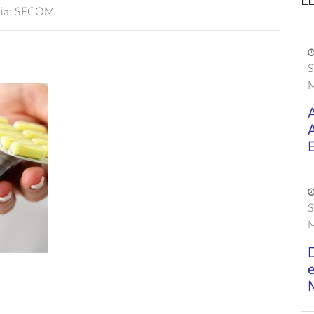
L
ncia: SECOM
S
M
E
S
M
D