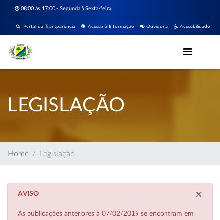
08:00 ás 17:00 - Segunda à Sexta-feira
Portal da Transparência
Acesso à Informação
Ouvidoria
Acessibilidade
LEGISLAÇÃO
Home
Legislação
×
AVISO
As publicações anteriores à 07/02/2019 se encontram em