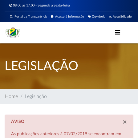
08:00 ás 17:00 - Segunda à Sexta-feira
Portal da Transparência
Acesso à Informação
Ouvidoria
Acessibilidade
LEGISLAÇÃO
Home
Legislação
×
AVISO
As publicações anteriores à 07/02/2019 se encontram em