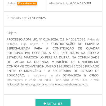
Status:
Abertura:
07/04/2026 09:00
Em andamento
Publicado em:
21/03/2026
Objeto:
PROCESSO ADM. LIC. N° 015/2026, C.E. N° 003/2026
. Aviso de
licitação, cujo objeto é a
CONTRATAÇÃO DE EMPRESA
ESPECIALIZADA PARA A CONSTRUÇÃO DE QUADRA
POLIESPORTIVA COBERTA, A SER EXECUTADA NA ESCOLA
ESTADUAL MARCIONILO PEREIRA DUTRA, NA COMUNIDADE
DE LAGOA DA FAZENDA, MUNICÍPIO DE NINHEIRA-MG
CONFORME CONVÊNIO NÚMERO 1261002686/2025 FIRMADO
ENTRE O MUNICÍPIO E A SECRETARIA DE ESTADO DE
EDUCAÇÃO
,
a realizar-se no dia
07/04/2026
às 09h00
.
Informações e cópia do edital: Fone (38) 3195-1004, e-mail
:
licitacao@ninheira.mg.gov.br ou site www.ninheira.mg.gov.br
.
DETALHES