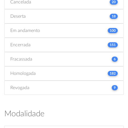
Cancelada
20
Deserta
18
Em andamento
100
Encerrada
151
Fracassada
6
Homologada
182
Revogada
9
Modalidade