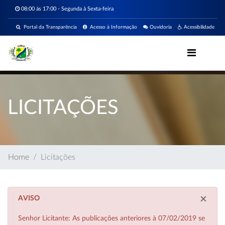
08:00 ás 17:00 - Segunda à Sexta-feira
Portal da Transparência
Acesso à Informação
Ouvidoria
Acessibilidade
LICITAÇÕES
Home
Licitações
×
AVISO
Senhor Licitante: As publicações anteriores à 07/02/2019 se