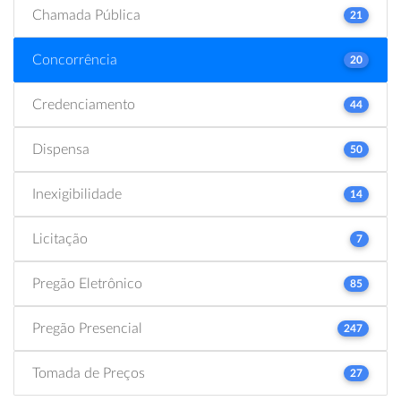
Chamada Pública
21
Concorrência
20
Credenciamento
44
Dispensa
50
Inexigibilidade
14
Licitação
7
Pregão Eletrônico
85
Pregão Presencial
247
Tomada de Preços
27