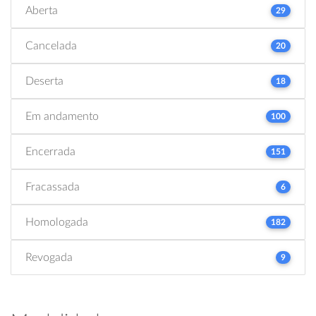
Aberta
29
Cancelada
20
Deserta
18
Em andamento
100
Encerrada
151
Fracassada
6
Homologada
182
Revogada
9