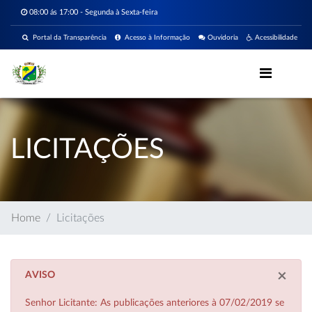
08:00 ás 17:00 - Segunda à Sexta-feira
Portal da Transparência
Acesso à Informação
Ouvidoria
Acessibilidade
LICITAÇÕES
Home
Licitações
×
AVISO
Senhor Licitante: As publicações anteriores à 07/02/2019 se