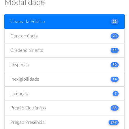
Modalidade
Chamada Pública
21
Concorrência
20
Credenciamento
44
Dispensa
50
Inexigibilidade
14
Licitação
7
Pregão Eletrônico
85
Pregão Presencial
247