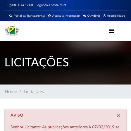
08:00 ás 17:00 - Segunda à Sexta-feira
Portal da Transparência
Acesso à Informação
Ouvidoria
Acessibilidade
LICITAÇÕES
Home
Licitações
×
AVISO
Senhor Licitante: As publicações anteriores à 07/02/2019 se