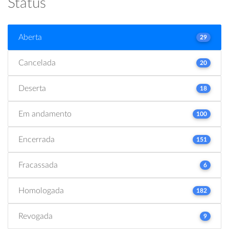
Status
Aberta
29
Cancelada
20
Deserta
18
Em andamento
100
Encerrada
151
Fracassada
6
Homologada
182
Revogada
9