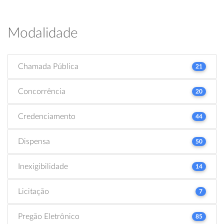
Modalidade
Chamada Pública
21
Concorrência
20
Credenciamento
44
Dispensa
50
Inexigibilidade
14
Licitação
7
Pregão Eletrônico
85