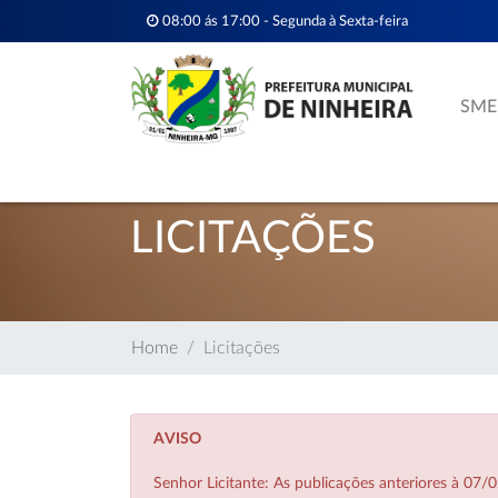
08:00 ás 17:00 - Segunda à Sexta-feira
SME
LICITAÇÕES
Home
Licitações
AVISO
Senhor Licitante: As publicações anteriores à 0