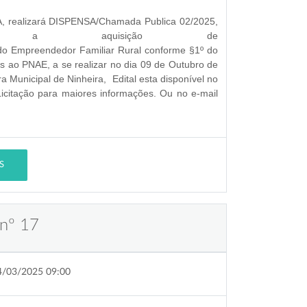
 realizará
DISPENSA/Chamada Publica 02/2025,
a a a
quisição de
e do Empreendedor Familiar Rural conforme §1º do
vas ao PNAE
, a se
realizar no dia 09 de Outubro de
ura Municipal de Ninheira
, Edital esta disponível no
 Licitação para maiores informações. Ou no e-mail
S
 nº 17
4/03/2025 09:00