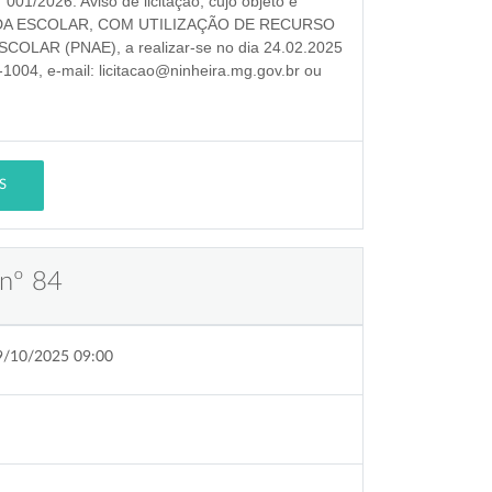
 001/2026
. Aviso de licitação, cujo objeto é
DA ESCOLAR, COM UTILIZAÇÃO DE RECURSO
SCOLAR (PNAE)
, a realizar-se no dia
24.02.2025
-1004, e-mail: licitacao@ninheira.mg.gov.br ou
S
 nº 84
9/10/2025 09:00