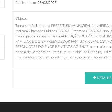
Publicado em:
28/02/2025
Objeto:
Torna-se público que a PREFEITURA MUNICIPAL NINHEIRA, por 
realizará Chamada Publica 01/2025, Processo 017/2025, inexig
menor preço por item, para a AQUISIÇÃO DE GÊNEROS A
FAMILIAR E DO EMPREENDEDOR FAMILIAR RURAL CONFORM
RESOLUÇÕES DO FNDE RELATIVAS AO PNAE, a se realizar no di
na sala de licitações da Prefeitura Municipal de Ninheira, Edital
Interessados procurar no setor de Licitação para maiores infor
DETALHE