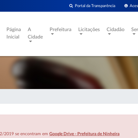
Portal da Transparência
Acess
Página
A
Prefeitura
Licitações
Cidadão
Se
Inicial
Cidade
7/02/2019 se encontram em
Google Drive - Prefeitura de Ninheira