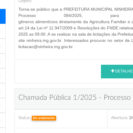
Objeto:
Torna-se público que a PREFEITURA MUNICIPAL NINHEIRA,
Processo 084/2025
, par
gêneros alimentícios diretamente da Agricultura Familiar 
art.14 da Lei nº 11.947/2009 e Resoluções do FNDE relati
2025 as 09:00
. A se realizar na
sala de licitações da Prefeit
site ninheira.mg.gov.br. Interessados procurar no setor de
licitacao@ninheira.mg.gov.br.
DETALHE
Chamada Pública 1/2025 - Processo
Status:
Abertura:
2
Em andamento