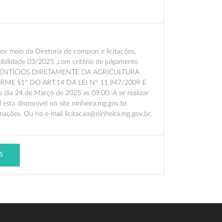
meio da Diretoria de compras e licitações,
ibilidade 03/2025 ,com critério de julgamento
LIMENTÍCIOS DIRETAMENTE DA AGRICULTURA
E §1º DO ART.14 DA LEI Nº 11.947/2009 E
a 24 de Março de 2025 as 09:00. A se realizar
 esta disponível no site ninheira.mg.gov.br.
mações. Ou no e-mail licitacao@ninheira.mg.gov.br.
S