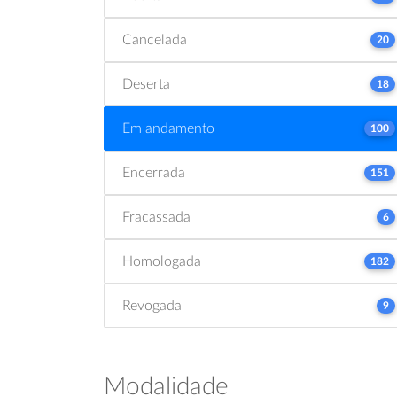
Cancelada
20
Deserta
18
Em andamento
100
Encerrada
151
Fracassada
6
Homologada
182
Revogada
9
Modalidade