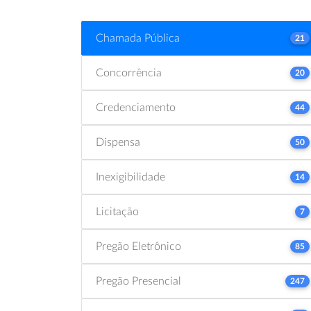
Chamada Pública
21
Concorrência
20
Credenciamento
44
Dispensa
50
Inexigibilidade
14
Licitação
7
Pregão Eletrônico
85
Pregão Presencial
247