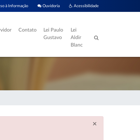
o à Informação
Ouvidoria
Acessibilidade
rvidor
Contato
Lei Paulo
Lei
Gustavo
Aldir
Blanc
×