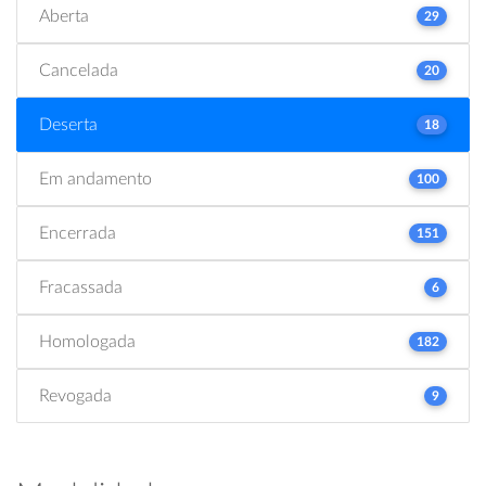
Aberta
29
Cancelada
20
Deserta
18
Em andamento
100
Encerrada
151
Fracassada
6
Homologada
182
Revogada
9