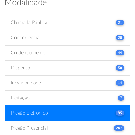
Modalidade
Chamada Pública
21
Concorrência
20
Credenciamento
44
Dispensa
50
Inexigibilidade
14
Licitação
7
Pregão Eletrônico
85
Pregão Presencial
247