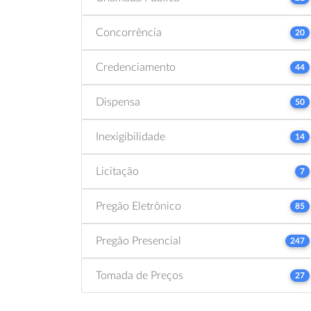
Concorrência
20
Credenciamento
44
Dispensa
50
Inexigibilidade
14
Licitação
7
Pregão Eletrônico
85
Pregão Presencial
247
Tomada de Preços
27