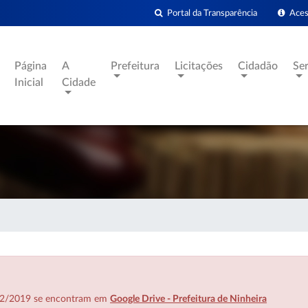
Portal da Transparência
Acess
Página
A
Prefeitura
Licitações
Cidadão
Se
Inicial
Cidade
7/02/2019 se encontram em
Google Drive - Prefeitura de Ninheira