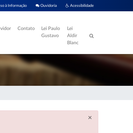
o à Informação
Ouvidoria
Acessibilidade
rvidor
Contato
Lei Paulo
Lei
Gustavo
Aldir
Blanc
×