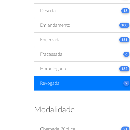
Deserta
18
Em andamento
100
Encerrada
151
Fracassada
6
Homologada
182
Revogada
9
Modalidade
Chamada Pública
21