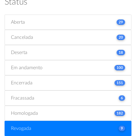
Status
Aberta
29
Cancelada
20
Deserta
18
Em andamento
100
Encerrada
151
Fracassada
6
Homologada
182
Revogada
9