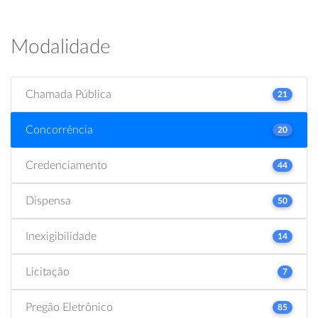
Modalidade
Chamada Pública
21
Concorrência
20
Credenciamento
44
Dispensa
50
Inexigibilidade
14
Licitação
7
Pregão Eletrônico
85