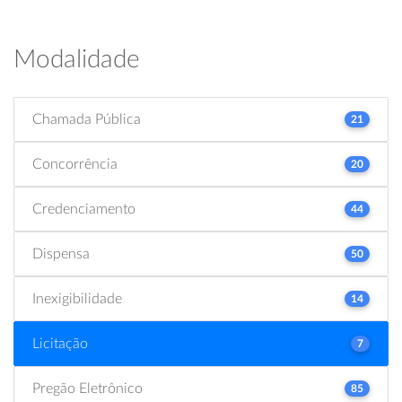
Modalidade
Chamada Pública
21
Concorrência
20
Credenciamento
44
Dispensa
50
Inexigibilidade
14
Licitação
7
Pregão Eletrônico
85