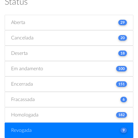
Status
Aberta
29
Cancelada
20
Deserta
18
Em andamento
100
Encerrada
151
Fracassada
6
Homologada
182
Revogada
9